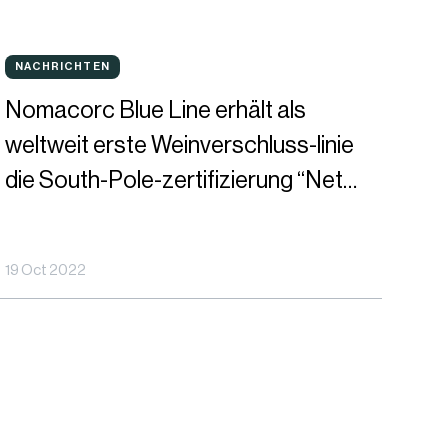
ird
omacorc
u
NACHRICHTEN
NACHRICHTEN
lue
inem
Nomacorc Blue Line erhält als
ine
ernetzten
weltweit erste Weinverschluss-linie
rhält
ntscheidungshilfe-
die South-Pole-zertifizierung “Net
ls
ool
Zero Plastic to Nature”
eltweit
19 Oct 2022
rste
einverschluss-
nie
ie
outh-