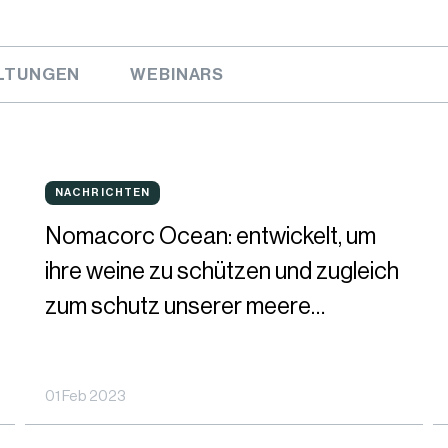
LTUNGEN
WEBINARS
Nomacorc
N
NACHRICHTEN
NACHRICHTEN
Ocean:
O
Nomacorc Ocean: entwickelt, um
entwickelt,
d
ihre weine zu schützen und zugleich
um
m
zum schutz unserer meere
ihre
T
beizutragen
weine
M
01 Feb 2023
zu
d
schützen
w