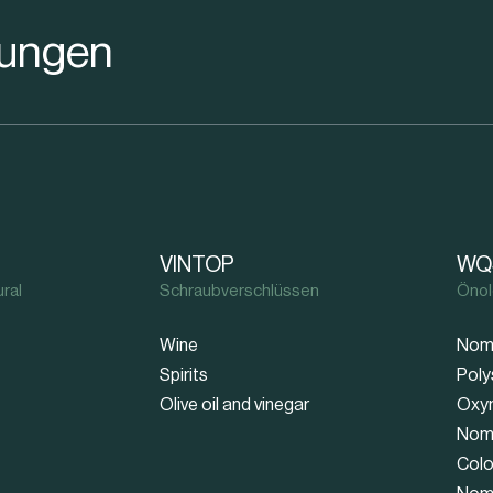
rungen
VINTOP
WQ
ral
Schraubverschlüssen
Önol
Wine
Nom
Spirits
Poly
Olive oil and vinegar
Oxy
Nom
Colo