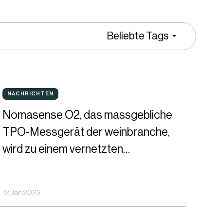
Beliebte Tags
omasense
NACHRICHTEN
NACHRICHTEN
2,
Nomasense O2, das massgebliche
as
TPO-Messgerät der weinbranche,
assgebliche
wird zu einem vernetzten
PO-
entscheidungshilfe-tool
essgerät
12 Jan 2023
er
einbranche,