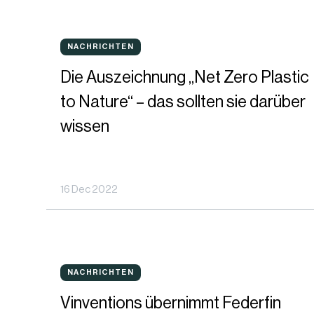
einen
Die
weinverschluss,
NACHRICHTEN
NACHRICHTEN
Auszeichnung
der
Die Auszeichnung „Net Zero Plastic
„Net
hilft,
to Nature“ – das sollten sie darüber
Zero
die
wissen
Plastic
meere
to
zu
16 Dec 2022
Nature“
schützen
–
das
Vinventions
sollten
NACHRICHTEN
NACHRICHTEN
übernimmt
sie
Vinventions übernimmt Federfin