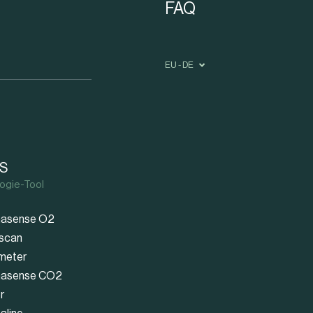
FAQ
EU - DE
S
ogie-Tool
asense O2
scan
meter
asense CO2
r