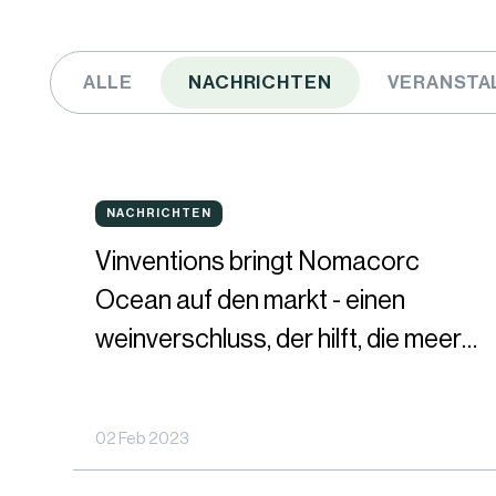
ALLE
NACHRICHTEN
VERANSTA
Vinventions
NACHRICHTEN
NACHRICHTEN
bringt
Vinventions bringt Nomacorc
Nomacorc
Ocean auf den markt - einen
Ocean
weinverschluss, der hilft, die meere
auf
zu schützen
den
02 Feb 2023
markt
-