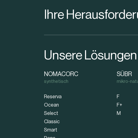
Ihre Herausforde
Unsere Lösungen
NOMACORC
SÜBR
synthetisch
mikro-natu
Reserva
F
Ocean
F+
Select
M
Classic
Smart