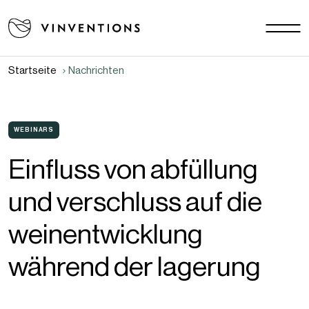
Unsere Lösungen
Ihre Herausforderungen
Startseite
Nachrichten
EU - DE
Unsere Mission
Kontakt
WEBINARS
Einfluss von abfüllung
Karriere
und verschluss auf die
Nachrichten
Datenbank
weinentwicklung
FAQ
während der lagerung