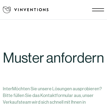
Unsere Lösungen
Ihre Herausforderungen
EU - DE
Unsere Mission
Kontakt
Muster anfordern
Karriere
Nachrichten
Datenbank
FAQ
InterMöchten Sie unsere Lösungen ausprobieren?
Bitte füllen Sie das Kontaktformular aus, unser
Verkaufsteam wird sich schnell mit Ihnen in