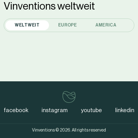
by
Vinventions weltweit
reCAPTCHA
and
WELTWEIT
EUROPE
AMERICA
A
the
Google
Privacy
Policy
and
Terms
of
vinventions
Service
apply.
facebook
instagram
youtube
linkedin
Vinventions © 2026. All rights reserved