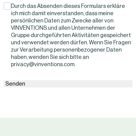
Durch das Absenden dieses Formulars erkläre
ich mich damit einverstanden, dass meine
persönlichen Daten zum Zwecke aller von
VINVENTIONS und allen Unternehmen der
Gruppe durchgeführten Aktivitäten gespeichert
und verwendet werden dürfen. Wenn Sie Fragen
zur Verarbeitung personenbezogener Daten
haben, wenden Sie sich bitte an
privacy@vinventions.com.
Senden
This
site
is
protected