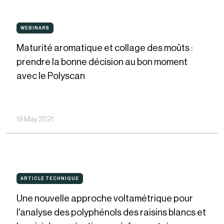
des
Maturité
phases
WEBINARS
WEBINARS
aromatique
pré-
Maturité aromatique et collage des moûts :
et
fermentaires
prendre la bonne décision au bon moment
collage
avec le Polyscan
des
moûts
:
19 May 2021
prendre
la
bonne
Une
décision
ARTICLE TECHNIQUE
ARTICLE
TECHNIQUE
nouvelle
au
Une nouvelle approche voltamétrique pour
approche
bon
l'analyse des polyphénols des raisins blancs et
voltamétrique