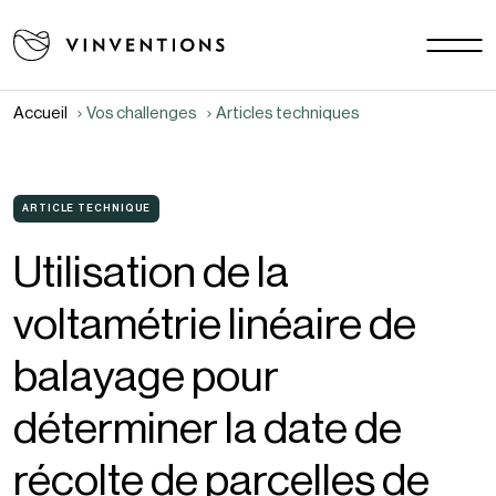
Nos solutions
Vos challenges
Accueil
Vos challenges
Articles techniques
EU - FR
Notre mission
Contact
ARTICLE TECHNIQUE
Utilisation de la
Carrière
voltamétrie linéaire de
Actualités
Documents
balayage pour
FAQ
déterminer la date de
récolte de parcelles de