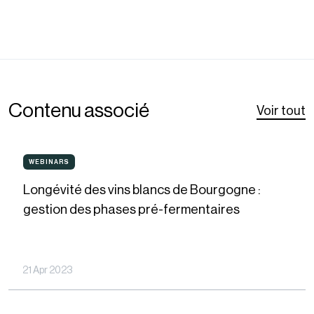
Contenu associé
Voir tout
Longévité
WEBINARS
WEBINARS
des
Longévité des vins blancs de Bourgogne :
vins
gestion des phases pré-fermentaires
blancs
de
Bourgogne
21 Apr 2023
:
gestion