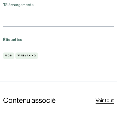
Téléchargements
Étiquettes
WQS
WINEMAKING
WQS
WINEMAKING
Contenu associé
Voir tout
Comment