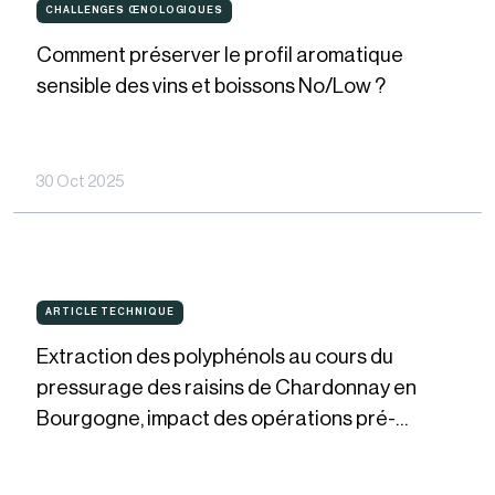
CHALLENGES ŒNOLOGIQUES
CHALLENGES
ŒNOLOGIQUES
préserver
Comment préserver le profil aromatique
le
sensible des vins et boissons No/Low ?
profil
aromatique
sensible
30 Oct 2025
des
vins
et
Extraction
boissons
ARTICLE TECHNIQUE
ARTICLE
TECHNIQUE
des
No/Low
Extraction des polyphénols au cours du
polyphénols
?
pressurage des raisins de Chardonnay en
au
Bourgogne, impact des opérations pré-
cours
pressurage et conséquences en cuve de
du
débourbage