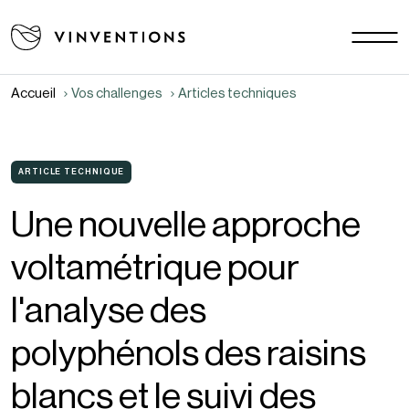
Nos solutions
Vos challenges
Accueil
Vos challenges
Articles techniques
EU - FR
Notre mission
Contact
ARTICLE TECHNIQUE
Une nouvelle approche
Carrière
voltamétrique pour
Actualités
Documents
l'analyse des
FAQ
polyphénols des raisins
blancs et le suivi des