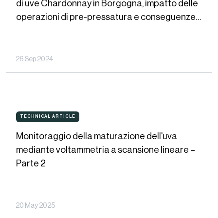
di uve Chardonnay in Borgogna, impatto delle
durante
operazioni di pre-pressatura e conseguenze
la
nella vasca di decantazione
pressatura
di
26 Sep 2024
uve
Chardonnay
in
Monitoraggio
Borgogna,
TECHNICAL ARTICLE
TECHNICAL
ARTICLE
della
impatto
Monitoraggio della maturazione dell'uva
maturazione
delle
mediante voltammetria a scansione lineare –
dell'uva
Parte 2
operazioni
mediante
di
voltammetria
pre-
a
20 May 2025
pressatura