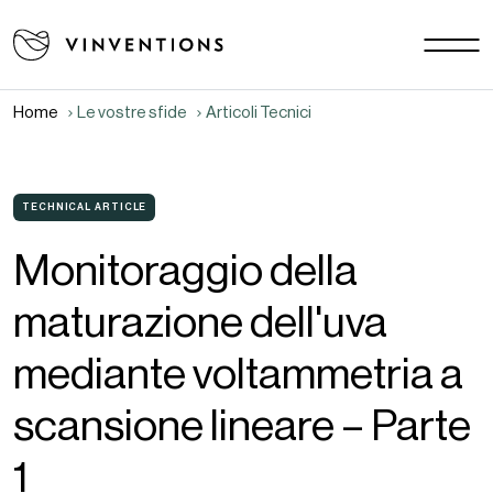
Le nostre soluzioni
Le vostre sfide
Home
Le vostre sfide
Articoli Tecnici
EU - IT
La nostra missione
Contatti
TECHNICAL ARTICLE
Monitoraggio della
Lavora con noi
maturazione dell'uva
Download area
Notizie
mediante voltammetria a
FAQ
scansione lineare – Parte
1