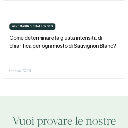
scansione
e
lineare
conseguenze
–
Come
nella
Parte
WINEMAKING CHALLENGES
WINEMAKING
CHALLENGES
determinare
vasca
2
Come determinare la giusta intensità di
la
di
chiarifica per ogni mosto di Sauvignon Blanc?
giusta
decantazione
intensità
di
04 Feb 2026
chiarifica
per
ogni
mosto
di
Vuoi provare le nostre
Sauvignon