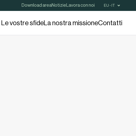
Download area
Notizie
Lavora con noi
EU - IT
Le vostre sfide
La nostra missione
Contatti