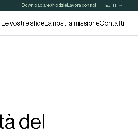
Download area
Notizie
Lavora con noi
EU - IT
Le vostre sfide
La nostra missione
Contatti
tà del