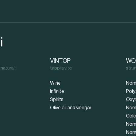
i
VINTOP
WQ
naturali
tappi a vite
stru
Wine
Nom
Infinite
Poly
Spirits
Oxy
Olive oil and vinegar
Nom
Colo
Nom
Nom