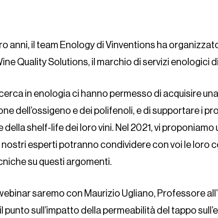
tro anni, il team Enology di Vinventions ha organizzat
ine Quality Solutions, il marchio di servizi enologici d
i ricerca in enologia ci hanno permesso di acquisire 
one dell’ossigeno e dei polifenoli, e di supportare i pr
 della shelf-life dei loro vini. Nel 2021, vi proponiamo
i i nostri esperti potranno condividere con voi le lor
ecniche su questi argomenti.
webinar saremo con Maurizio Ugliano, Professore all’
il punto sull’impatto della permeabilità del tappo sull