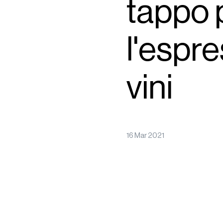
tappo p
l'espr
vini
16 Mar 2021