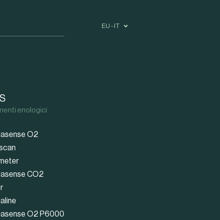
EU - IT
S
menti enologici
asense O2
scan
meter
asense CO2
r
aline
asense O2 P6000