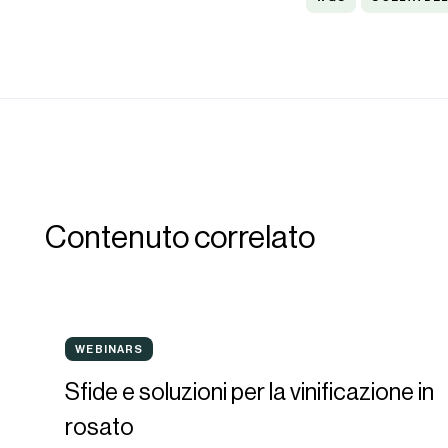
DELLA
CHIUSURA
Contenuto correlato
Sfide
WEBINARS
WEBINARS
e
Sfide e soluzioni per la vinificazione in
soluzioni
rosato
per