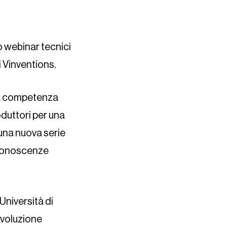
o webinar tecnici
i Vinventions.
una competenza
oduttori per una
 una nuova serie
o conoscenze
Università di
’evoluzione