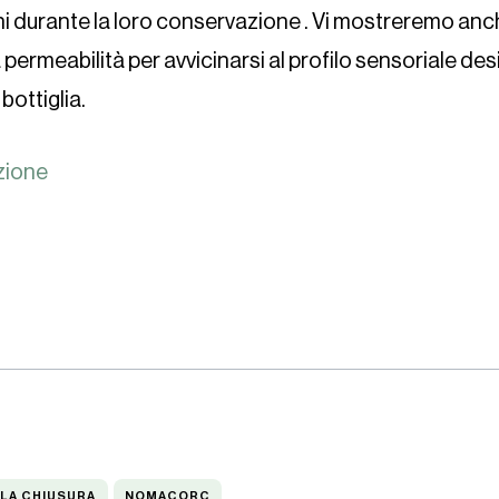
ni durante la loro conservazione . Vi mostreremo a
 permeabilità per avvicinarsi al profilo sensoriale de
 bottiglia.
zione
NOMACORC
LLA CHIUSURA
NOMACORC