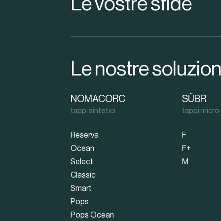
Le vostre sfide
Le nostre soluzion
NOMACORC
SÜBR
tappi sintetici
tappi micro-
Reserva
F
Ocean
F+
Select
M
Classic
Smart
Pops
Pops Ocean