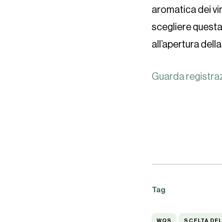
aromatica dei vi
scegliere questa
all’apertura della
Guarda registra
Tag
WQS
SCELTA
WQS
SCELTA DE