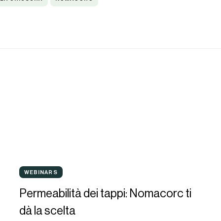
Permeabilità
WEBINARS
WEBINARS
dei
Permeabilità dei tappi: Nomacorc ti
tappi:
dà la scelta
Nomacorc