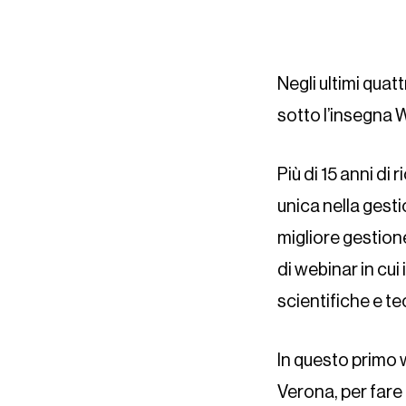
Negli ultimi quat
sotto l’insegna W
Più di 15 anni d
unica nella gesti
migliore gestione
di webinar in cu
scientifiche e t
In questo primo 
Verona, per fare 