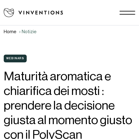
Le nostre soluzioni
Le vostre sfide
Home
Notizie
EU - IT
La nostra missione
Contatti
WEBINARS
Maturità aromatica e
Lavora con noi
chiarifica dei mosti :
Download area
Notizie
prendere la decisione
FAQ
giusta al momento giusto
con il PolyScan