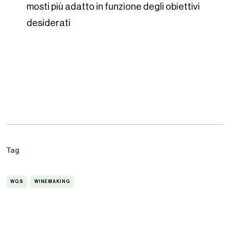
mosti più adatto in funzione degli obiettivi
desiderati
Tag
WQS
WINEMAKING
WQS
WINEMAKING