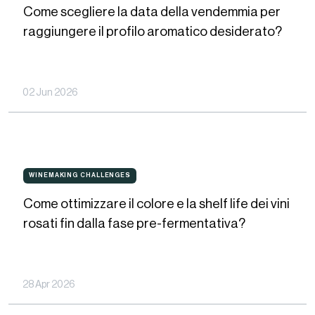
al
Come scegliere la data della vendemmia per
la
TCA?
raggiungere il profilo aromatico desiderato?
data
della
vendemmia
02 Jun 2026
per
raggiungere
il
Come
profilo
WINEMAKING CHALLENGES
WINEMAKING
CHALLENGES
ottimizzare
aromatico
Come ottimizzare il colore e la shelf life dei vini
il
desiderato?
rosati fin dalla fase pre-fermentativa?
colore
e
la
28 Apr 2026
shelf