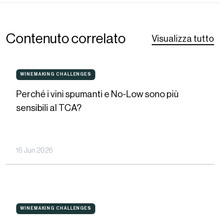
Contenuto correlato
Visualizza tutto
Perché
WINEMAKING CHALLENGES
WINEMAKING
CHALLENGES
i
Perché i vini spumanti e No-Low sono più
vini
sensibili al TCA?
spumanti
e
No-
16 Jun 2026
Low
sono
più
Come
sensibili
WINEMAKING CHALLENGES
WINEMAKING
CHALLENGES
scegliere