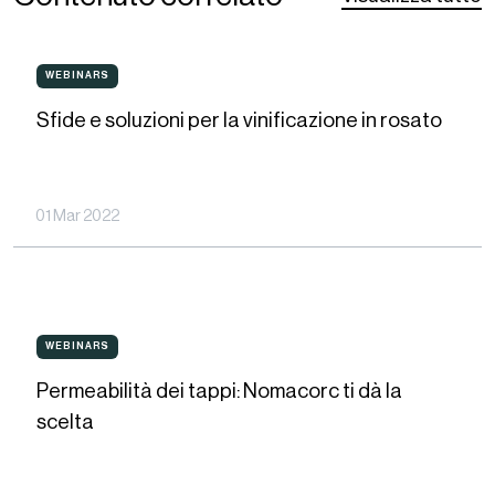
Sfide
WEBINARS
WEBINARS
e
Sfide e soluzioni per la vinificazione in rosato
soluzioni
per
la
01 Mar 2022
vinificazione
in
rosato
Permeabilità
WEBINARS
WEBINARS
dei
Permeabilità dei tappi: Nomacorc ti dà la
tappi:
scelta
Nomacorc
ti