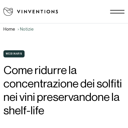
Le nostre soluzioni
Le vostre sfide
Home
Notizie
EU - IT
La nostra missione
Contatti
WEBINARS
Come ridurre la
Lavora con noi
concentrazione dei solfiti
Download area
Notizie
nei vini preservandone la
FAQ
shelf-life