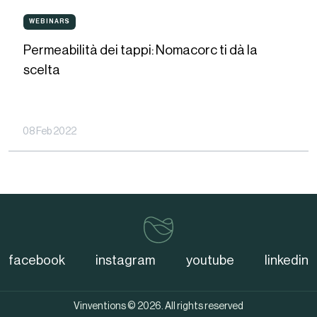
Permeabilità
WEBINARS
WEBINARS
dei
Permeabilità dei tappi: Nomacorc ti dà la
tappi:
scelta
Nomacorc
ti
dà
08 Feb 2022
la
scelta
vinventions
facebook
instagram
youtube
linkedin
Vinventions © 2026. All rights reserved