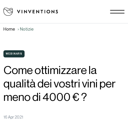
Le nostre soluzioni
Le vostre sfide
Home
Notizie
EU - IT
La nostra missione
Contatti
WEBINARS
Come ottimizzare la
Lavora con noi
qualità dei vostri vini per
Download area
Notizie
meno di 4000 € ?
FAQ
16 Apr 2021