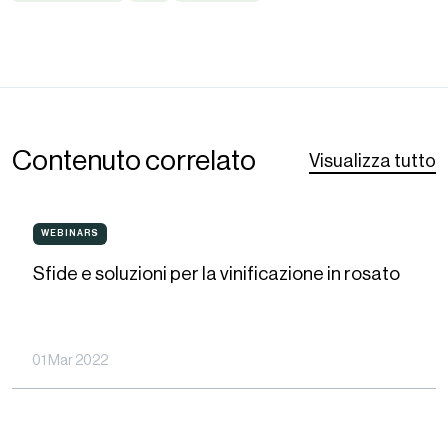
Contenuto correlato
Visualizza tutto
Sfide
WEBINARS
WEBINARS
e
Sfide e soluzioni per la vinificazione in rosato
soluzioni
per
la
01 Mar 2022
vinificazione
in
rosato