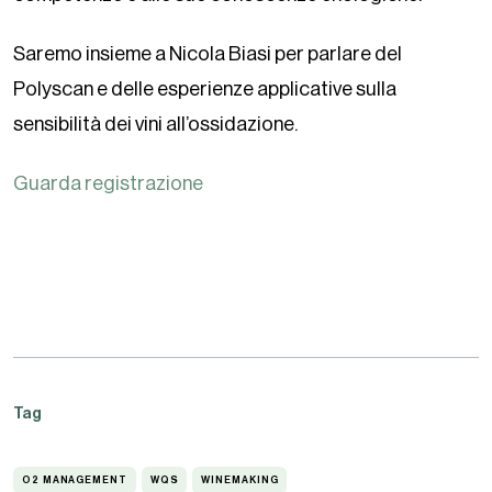
Saremo insieme a Nicola Biasi per parlare del
Polyscan e delle esperienze applicative sulla
sensibilità dei vini all’ossidazione.
Guarda registrazione
Tag
O2 MANAGEMENT
WQS
WINEMAKING
O2
WQS
WINEMAKING
MANAGEMENT