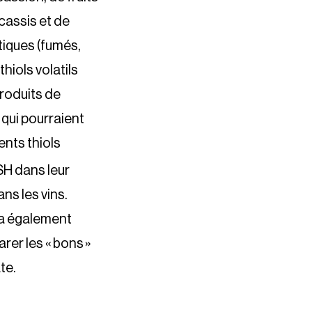
cassis et de
tiques (fumés,
hiols volatils
produits de
 qui pourraient
ents thiols
H dans leur
ns les vins.
rra également
rer les « bons »
te.