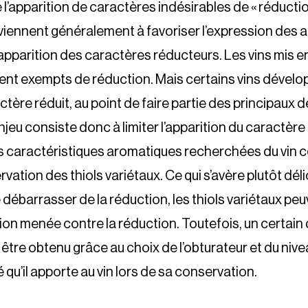
l’apparition de caractères indésirables de « réductio
rviennent généralement à favoriser l’expression des 
l’apparition des caractères réducteurs. Les vins mis e
uvent exempts de réduction. Mais certains vins dével
ctère réduit, au point de faire partie des principaux
enjeu consiste donc à limiter l’apparition du caractèr
es caractéristiques aromatiques recherchées du vin
vation des thiols variétaux. Ce qui s’avère plutôt déli
 débarrasser de la réduction, les thiols variétaux peu
ction menée contre la réduction. Toutefois, un certain
être obtenu grâce au choix de l’obturateur et du niv
é qu’il apporte au vin lors de sa conservation.