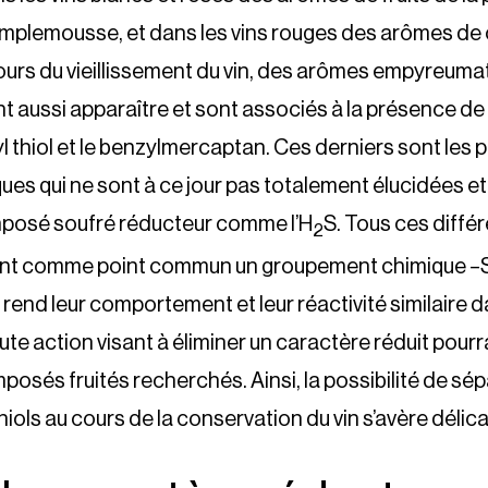
mplemousse, et dans les vins rouges des arômes de 
 cours du vieillissement du vin, des arômes empyreuma
t aussi apparaître et sont associés à la présence de t
ryl thiol et le benzylmercaptan. Ces derniers sont les 
ues qui ne sont à ce jour pas totalement élucidées et
mposé soufré réducteur comme l’H
S. Tous ces différ
2
ent comme point commun un groupement chimique –S
rend leur comportement et leur réactivité similaire da
ute action visant à éliminer un caractère réduit pou
osés fruités recherchés. Ainsi, la possibilité de sépa
hiols au cours de la conservation du vin s’avère délica