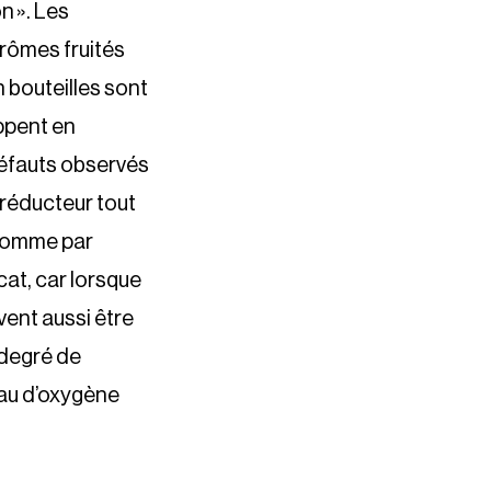
n ». Les
arômes fruités
n bouteilles sont
oppent en
 défauts observés
e réducteur tout
 comme par
cat, car lorsque
vent aussi être
 degré de
eau d’oxygène