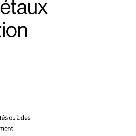
iétaux
tion
ités ou à des
ement