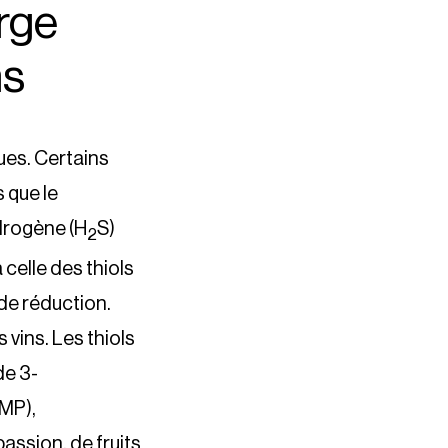
arge
ns
ues. Certains
 que le
drogène (H
S)
2
 celle des thiols
de réduction.
 vins. Les thiols
de 3-
MP),
assion, de fruits