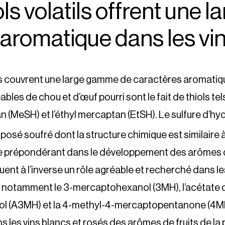
ls volatils offrent une l
 aromatique dans les vi
ils couvrent une large gamme de caractères aromatiq
es de chou et d’œuf pourri sont le fait de thiols tels
(MeSH) et l’éthyl mercaptan (EtSH). Le sulfure d’hy
osé soufré dont la structure chimique est similaire à
rôle prépondérant dans le développement des arômes 
ouent à l’inverse un rôle agréable et recherché dans les
 », notamment le 3-mercaptohexanol (3MH), l’acétate 
l (A3MH) et la 4-methyl-4-mercaptopentanone (4M
 les vins blancs et rosés des arômes de fruits de la p