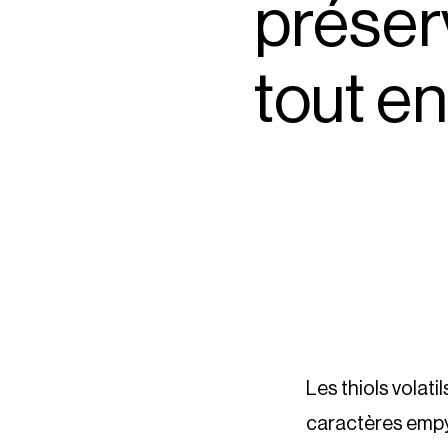
préserv
tout en
Les thiols volati
caractères empyr