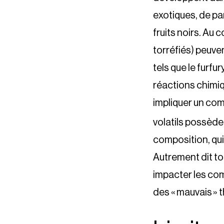
exotiques, de pa
fruits noirs. Au
torréfiés) peuven
tels que le furfu
réactions chimiq
impliquer un co
volatils possèd
composition, qui 
Autrement dit to
impacter les comp
des « mauvais » t