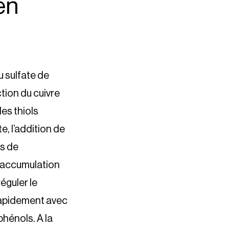
en
u sulfate de
ction du cuivre
es thiols
, l’addition de
is de
r accumulation
éguler le
 rapidement avec
phénols. A la