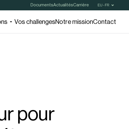
Documents
Actualités
Carrière
EU - FR
ons
Vos challenges
Notre mission
Contact
ur pour