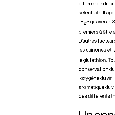
différence du cui
sélectivité. Il 
l’H
S qu’avec le
2
premiers à être 
D’autres facteu
les quinones et 
le glutathion. To
conservation du v
l’oxygène du vin 
aromatique du vi
des différents thi