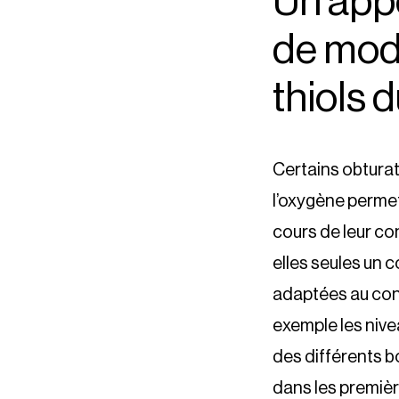
Un app
de modu
thiols d
Certains obtura
l’oxygène permet
cours de leur co
elles seules un c
adaptées au conte
exemple les nive
des différents b
dans les premièr