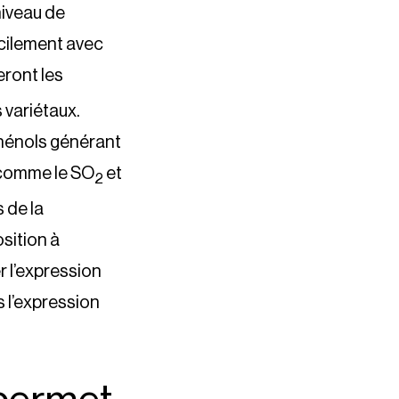
niveau de
acilement avec
eront les
 variétaux.
phénols générant
s comme le SO
et
2
s de la
osition à
r l’expression
s l’expression