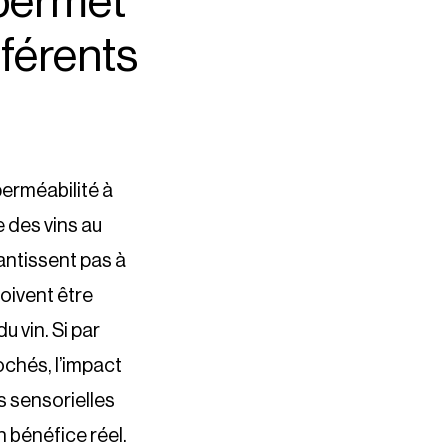
 permet
fférents
erméabilité à
 des vins au
antissent pas à
doivent être
u vin. Si par
chés, l’impact
s sensorielles
 bénéfice réel.