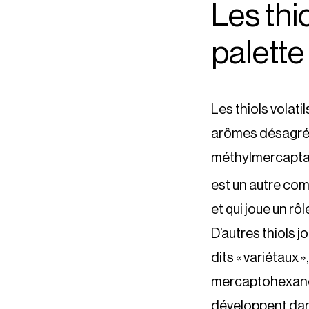
Les thio
palette
Les thiols volat
arômes désagréabl
méthylmercaptan 
est un autre comp
et qui joue un 
D’autres thiols j
dits « variétaux
mercaptohexano
développent dans