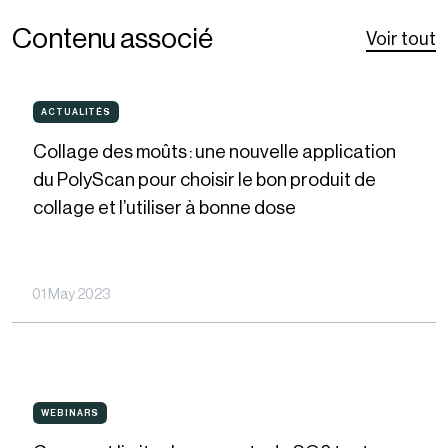
Contenu associé
Voir tout
Collage
ACTUALITÉS
ACTUALITÉS
des
Collage des moûts : une nouvelle application
moûts :
du PolyScan pour choisir le bon produit de
une
collage et l’utiliser à bonne dose
nouvelle
application
du
01 May 2023
PolyScan
pour
choisir
Comment
le
WEBINARS
WEBINARS
limiter