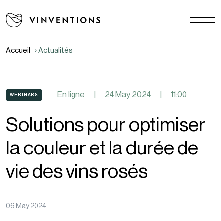
Nos solutions
Vos challenges
Accueil
Actualités
EU - FR
Notre mission
Contact
En ligne
|
24 May 2024
|
11:00
WEBINARS
Solutions pour optimiser
Carrière
Actualités
la couleur et la durée de
Documents
vie des vins rosés
FAQ
06 May 2024