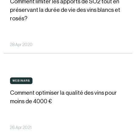
bon
Comment limiter les apports de SO2 tout en
les
produit
préservant la durée de vie des vins blancs et
apports
rosés?
de
de
collage
SO2
et
tout
28 Apr 2020
l’utiliser
en
à
préservant
bonne
la
Comment
dose
durée
WEBINARS
WEBINARS
optimiser
de
Comment optimiser la qualité des vins pour
la
vie
moins de 4000 €
qualité
des
des
vins
vins
26 Apr 2021
blancs
pour