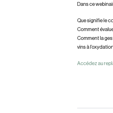
Dans ce webinair
Que signifie le c
Comment évaluer l
Comment la gesti
vins à l’oxydatio
Accédez au repl