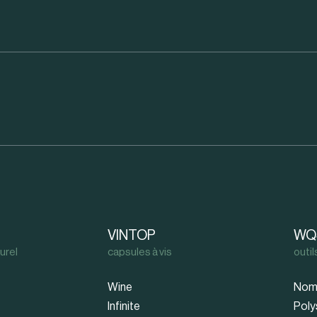
VINTOP
WQ
urel
capsules à vis
outi
Wine
Nom
Infinite
Poly