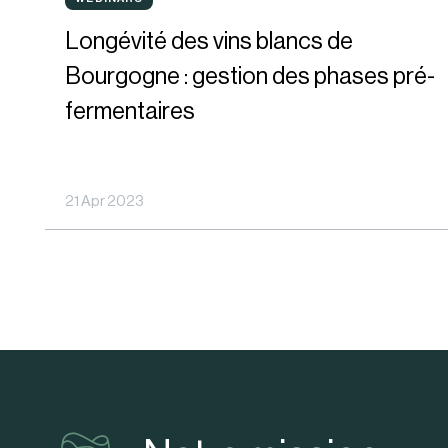
WEBINARS
des
Longévité des vins blancs de
vins
Bourgogne : gestion des phases pré-
blancs
fermentaires
de
Bourgogne
21 Apr 2023
:
gestion
des
phases
pré-
fermentaires
vinventions