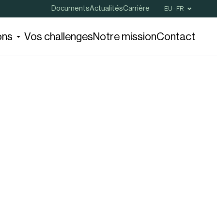
Documents
Actualités
Carrière
EU - FR
ons
Vos challenges
Notre mission
Contact