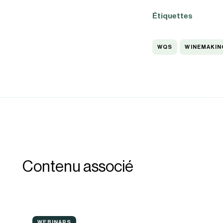
Étiquettes
WQS
WINEMAKIN
WQS
WINEMAKIN
Contenu associé
Longévité
WEBINARS