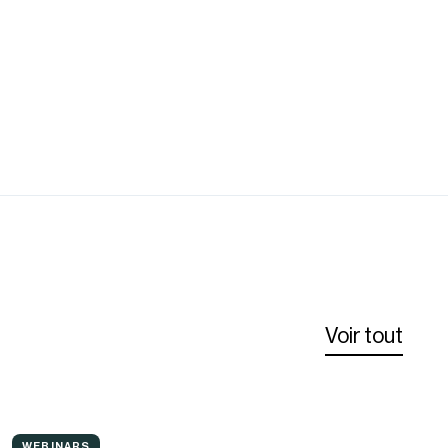
Voir tout
Perméabilité
WEBINARS