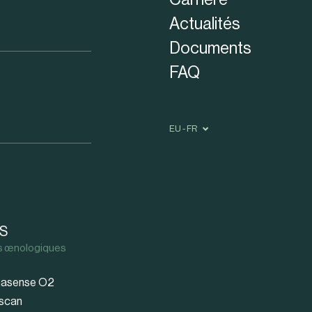
Actualités
Documents
FAQ
EU - FR
S
ls œnologiques
asense O2
scan