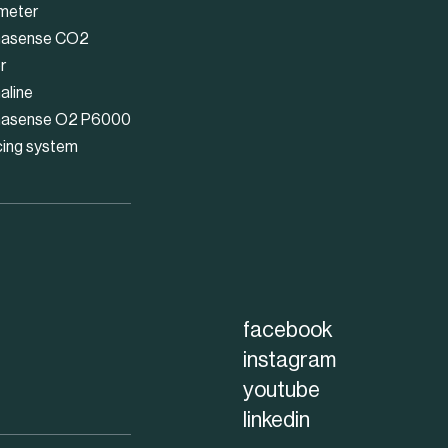
meter
asense CO2
r
aline
asense O2 P6000
cing system
facebook
instagram
youtube
linkedin