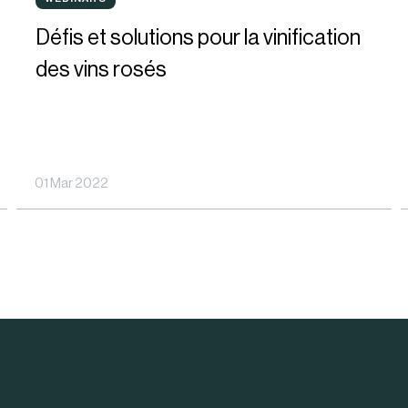
WEBINARS
et
Défis et solutions pour la vinification
solutions
des vins rosés
pour
:
la
vinification
01 Mar 2022
des
o
vins
l
rosés