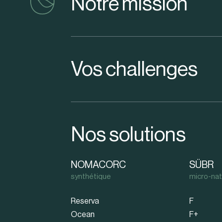
Notre mission
Vos challenges
Nos solutions
NOMACORC
SÜBR
synthétique
micro-nat
Reserva
F
Ocean
F+