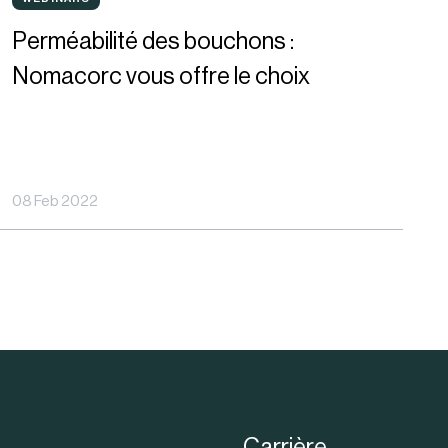
WEBINARS
des
Perméabilité des bouchons :
bouchons
Nomacorc vous offre le choix
Nomacorc
vous
08 Feb 2022
ffre
e
choix
Carrière