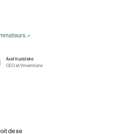
ommateurs. »
Axel Vuylsteke
CEO at Vinventions
oit de se