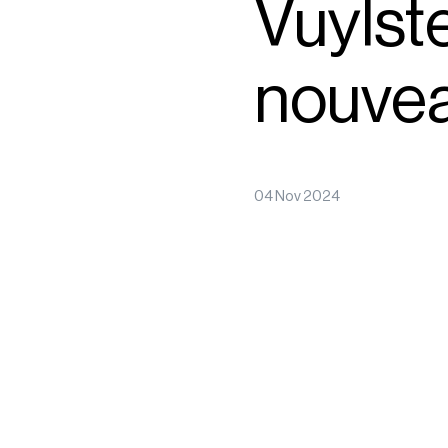
Vuylst
nouve
04 Nov 2024