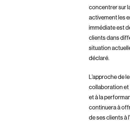
concentrer sur 
activement les e
immédiate est de
clients dans dif
situation actuell
déclaré.
L’approche de le
collaboration et
et à la performan
continuera à off
de ses clients à 