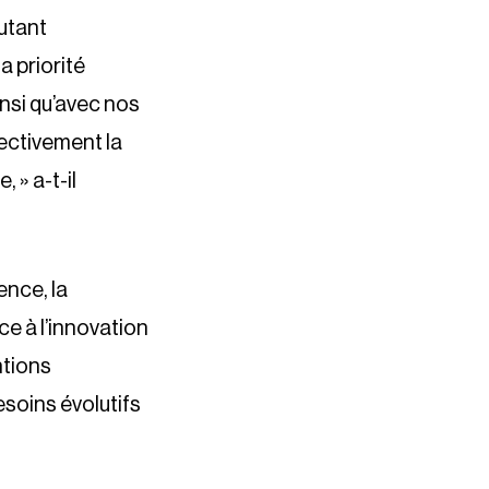
utant
a priorité
nsi qu’avec nos
lectivement la
 » a-t-il
ence, la
e à l’innovation
ntions
esoins évolutifs