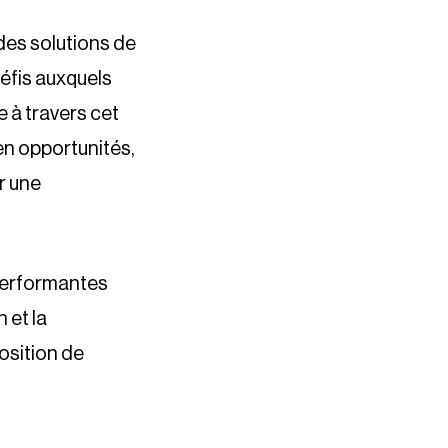
des solutions de
éfis auxquels
e à travers cet
n opportunités,
r une
 performantes
 et la
position de