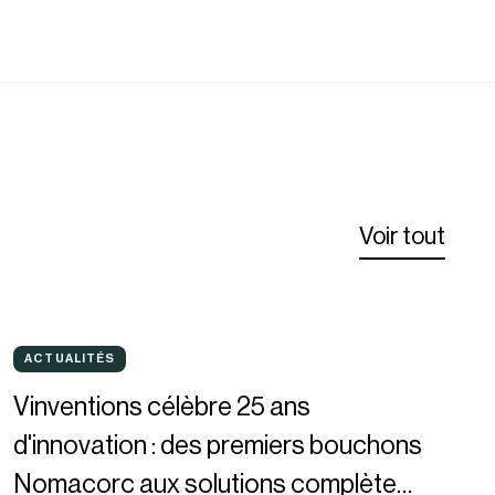
Voir tout
Vinventions
ACTUALITÉS
ACTUALITÉS
célèbre
Vinventions célèbre 25 ans
25
d'innovation : des premiers bouchons
ans
Nomacorc aux solutions complètes