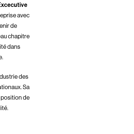
Excecutive
reprise avec
enir de
eau chapitre
lité dans
e.
dustrie des
ationaux. Sa
 position de
ité.