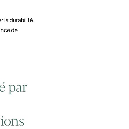
r la durabilité
tance de
ré par
tions