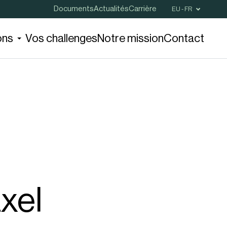
Documents
Actualités
Carrière
EU - FR
ons
Vos challenges
Notre mission
Contact
xel