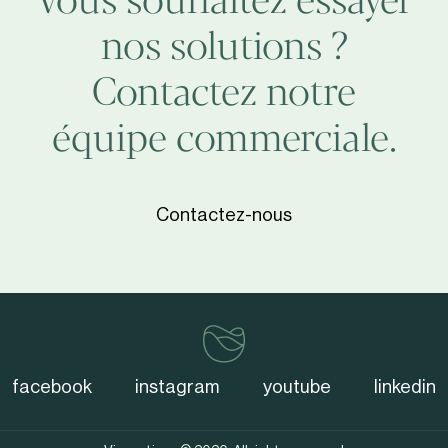
Vous souhaitez essayer
aider
Blue
nos solutions ?
à
Line
protéger
Contactez notre
les
équipe commerciale.
océans
Contactez-nous
vinventions
facebook
instagram
youtube
linkedin