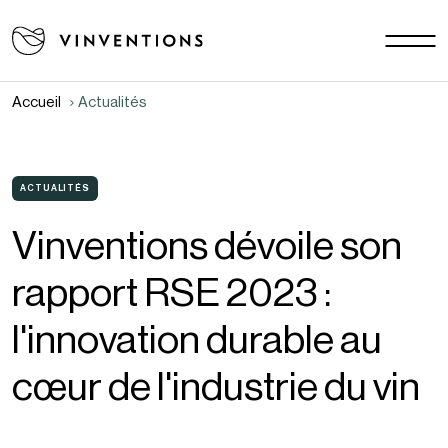
Nos solutions
Vos challenges
Accueil
Actualités
EU - FR
Notre mission
Contact
ACTUALITÉS
Vinventions dévoile son
Carrière
rapport RSE 2023 :
Actualités
Documents
l'innovation durable au
FAQ
cœur de l'industrie du vin