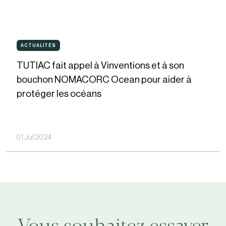
Label
«
TUTIAC
Net
ACTUALITÉS
ACTUALITÉS
fait
Zero
TUTIAC fait appel à Vinventions et à son
appel
Plastic
bouchon NOMACORC Ocean pour aider à
à
protéger les océans
to
Vinventions
Nature
et
»
à
01 Jul 2024
pour
son
sa
bouchon
gamme
NOMACORC
de
Ocean
bouchons
pour
NOMACORC