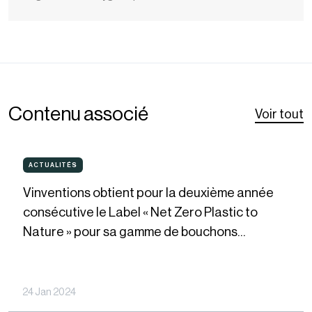
l'évolution de votre vin
Contenu associé
Voir tout
Vinventions
ACTUALITÉS
ACTUALITÉS
obtient
Vinventions obtient pour la deuxième année
pour
consécutive le Label « Net Zero Plastic to
la
Nature » pour sa gamme de bouchons
deuxième
NOMACORC Blue Line
année
consécutive
24 Jan 2024
le