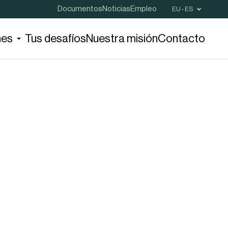
Documentos
Noticias
Empleo
EU - ES
nes
Tus desafíos
Nuestra misión
Contacto