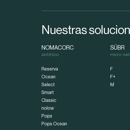
Nuestras solucio
NOMACORC
SÜBR
sintético
micro-nat
Reserva
F
Ocean
F+
Select
M
Smart
Classic
nolow
Pops
Pops Ocean