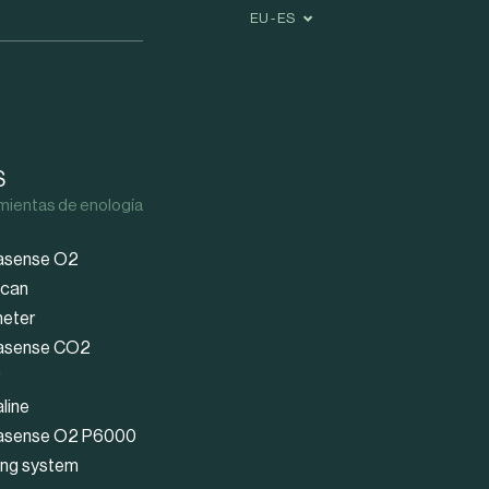
EU - ES
S
mientas de enología
sense O2
scan
eter
sense CO2
r
line
sense O2 P6000
ing system