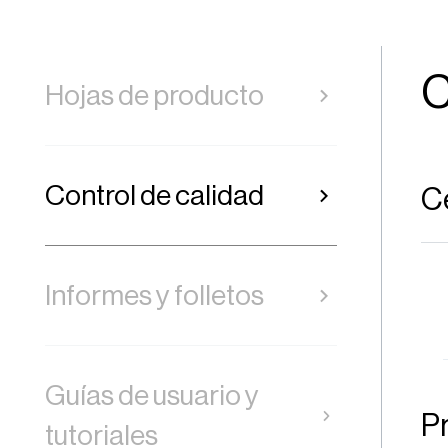
C
Hojas de producto
Control de calidad
Ce
Informes y folletos
Guías de usuario y
P
tutoriales