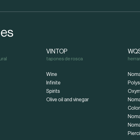
nes
VINTOP
WQ
ural
tapones de rosca
herra
Wine
Noma
Infinite
Poly
Spirits
Oxym
Olive oil and vinegar
Noma
Colo
Noma
Noma
Pierc