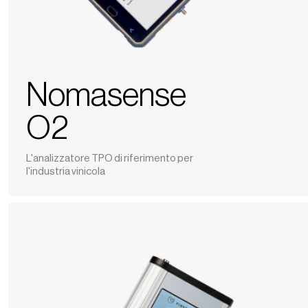
Nomasense
O2
L'analizzatore TPO di riferimento per
l'industria vinicola
Nomasense
O2
P6000