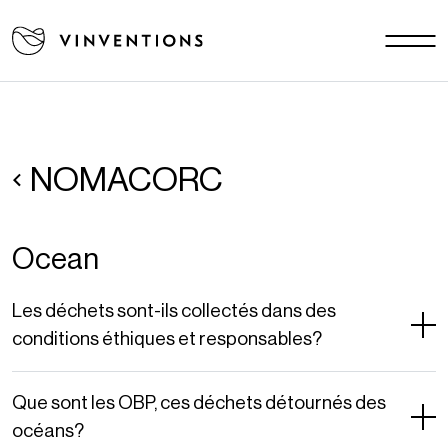
Nos solutions
Vos challenges
EU - FR
Notre mission
Contact
NOMACORC
Ocean
Carrière
Actualités
Les déchets sont-ils collectés dans des
Documents
conditions éthiques et responsables?
FAQ
Que sont les OBP, ces déchets détournés des
océans?