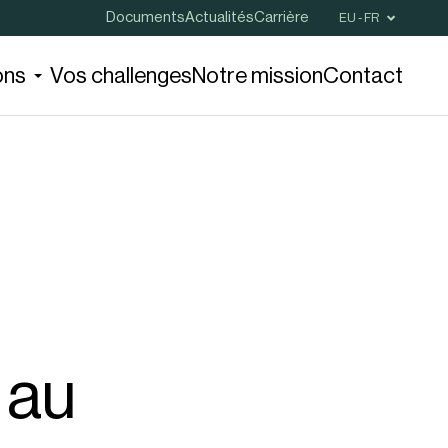
Documents
Actualités
Carrière
EU - FR
ons
Vos challenges
Notre mission
Contact
 au