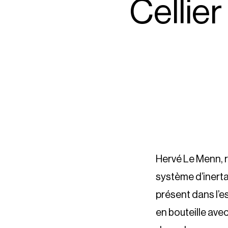
Cellie
Hervé Le Menn, r
système d’inert
présent dans l’e
en bouteille ave