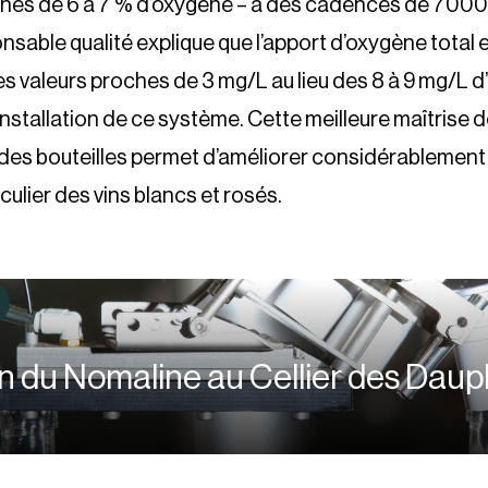
hes de 6 à 7 % d’oxygène – à des cadences de 7000 
nsable qualité explique que l’apport d’oxygène total e
es valeurs proches de 3 mg/L au lieu des 8 à 9 mg/L 
installation de ce système. Cette meilleure maîtrise 
 des bouteilles permet d’améliorer considérablement 
iculier des vins blancs et rosés.
ion du Nomaline au Cellier des Daup