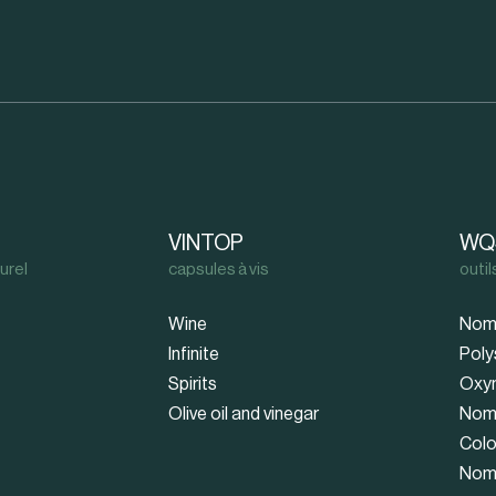
VINTOP
WQ
urel
capsules à vis
outi
Wine
Nom
Infinite
Poly
Spirits
Oxy
Olive oil and vinegar
Nom
Colo
Nom