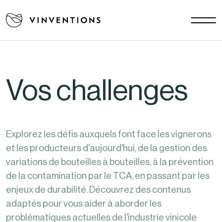
Nos solutions
Vos challenges
EU - FR
Notre mission
Vos challenges
Contact
Carrière
Explorez les défis auxquels font face les vignerons
Actualités
et les producteurs d'aujourd'hui, de la gestion des
Documents
variations de bouteilles à bouteilles, à la prévention
FAQ
de la contamination par le TCA, en passant par les
enjeux de durabilité. Découvrez des contenus
adaptés pour vous aider à aborder les
problématiques actuelles de l'industrie vinicole