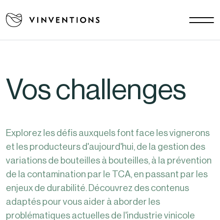
Nos solutions
Vos challenges
EU - FR
Notre mission
Vos challenges
Contact
Carrière
Explorez les défis auxquels font face les vignerons
Actualités
et les producteurs d'aujourd'hui, de la gestion des
Documents
variations de bouteilles à bouteilles, à la prévention
FAQ
de la contamination par le TCA, en passant par les
enjeux de durabilité. Découvrez des contenus
adaptés pour vous aider à aborder les
problématiques actuelles de l'industrie vinicole