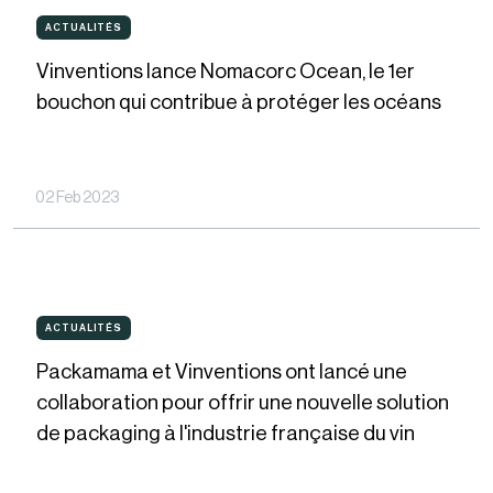
Vinventions
ACTUALITÉS
ACTUALITÉS
lance
Vinventions lance Nomacorc Ocean, le 1er
Nomacorc
bouchon qui contribue à protéger les océans
Ocean,
le
1er
02 Feb 2023
bouchon
qui
contribue
Packamama
à
ACTUALITÉS
ACTUALITÉS
et
protéger
Packamama et Vinventions ont lancé une
Vinventions
les
collaboration pour offrir une nouvelle solution
ont
océans
de packaging à l'industrie française du vin
lancé
une