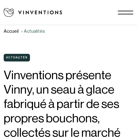
Nos solutions
Vos challenges
Accueil
Actualités
EU - FR
Notre mission
Contact
ACTUALITÉS
Vinventions présente
Carrière
Vinny, un seau à glace
Actualités
Documents
fabriqué à partir de ses
FAQ
propres bouchons,
collectés sur le marché