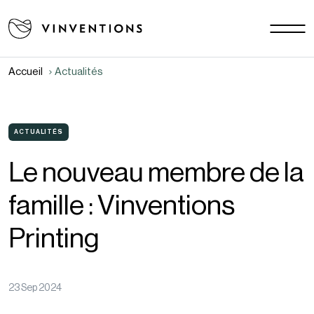
Nos solutions
Vos challenges
Accueil
Actualités
EU - FR
Notre mission
Contact
ACTUALITÉS
Le nouveau membre de la
Carrière
famille : Vinventions
Actualités
Documents
Printing
FAQ
23 Sep 2024