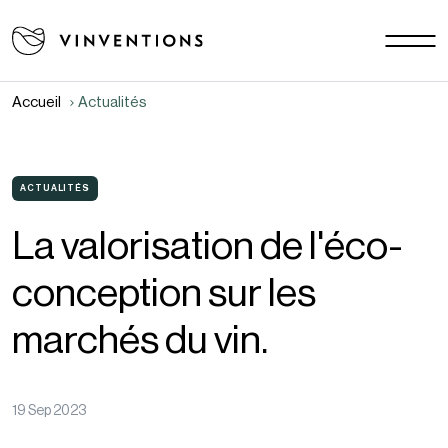
Nos solutions
Vos challenges
Accueil
Actualités
EU - FR
Notre mission
Contact
ACTUALITÉS
La valorisation de l'éco-
Carrière
conception sur les
Actualités
Documents
marchés du vin.
FAQ
19 Sep 2023