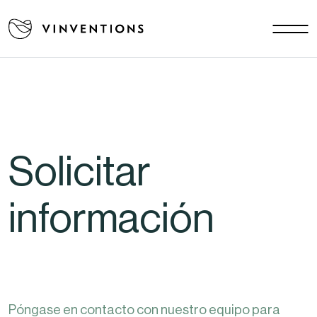
Nuestras soluciones
Tus desafíos
EU - ES
Nuestra misión
Contacto
Solicitar
Empleo
Documentos
información
Noticias
FAQ
Póngase en contacto con nuestro equipo para