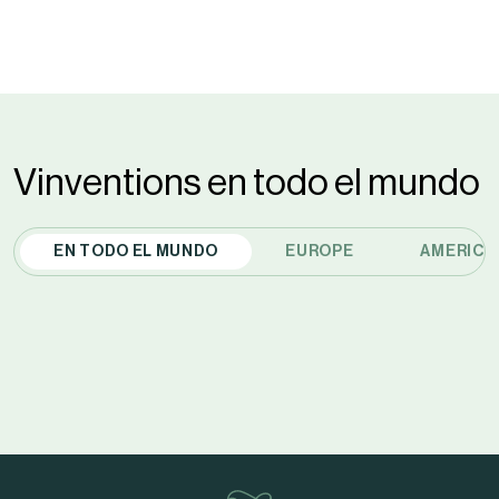
This
site
is
protected
by
Vinventions en todo el mundo
reCAPTCHA
and
EN TODO EL MUNDO
EUROPE
AMERICA
the
Google
Privacy
Policy
and
Terms
of