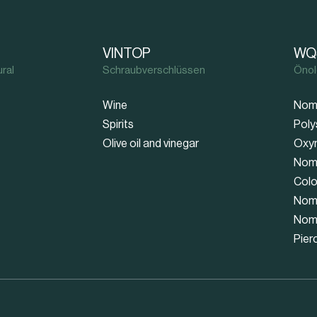
VINTOP
WQ
ral
Schraubverschlüssen
Önol
Wine
Nom
Spirits
Poly
Olive oil and vinegar
Oxy
Nom
Colo
Nom
Nom
Pier