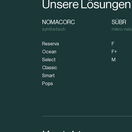
Unsere Lösungen
NOMACORC
SÜBR
synthetisch
mikro-natu
Reserva
F
Ocean
F+
Select
M
Classic
Smart
Pops