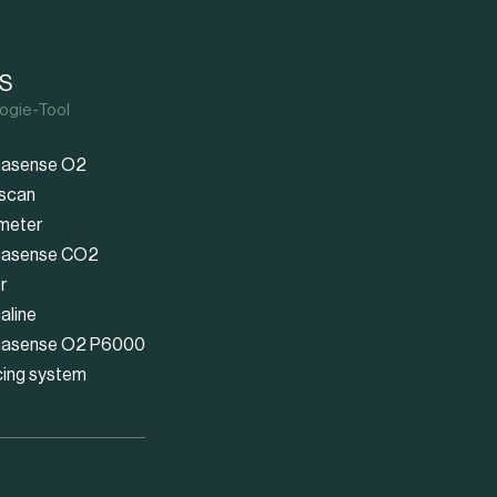
S
ogie-Tool
asense O2
scan
meter
asense CO2
r
aline
asense O2 P6000
cing system