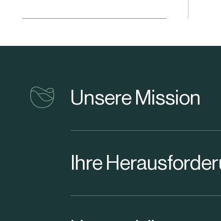
vinventions
Unsere Mission
Ihre Herausforde