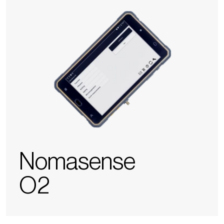
O2
Nomasense
O2