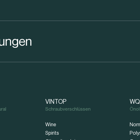
rungen
VINTOP
WQ
ral
Schraubverschlüssen
Önol
Wine
Nom
Spirits
Poly