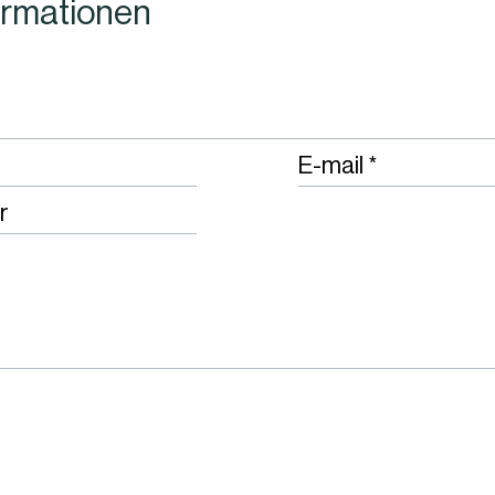
formationen
uired
red
Required
E-mail
r
red