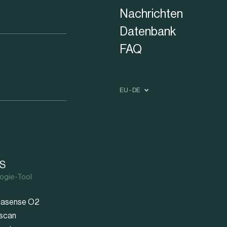
Nachrichten
Datenbank
FAQ
EU - DE
S
ogie-Tool
asense O2
scan