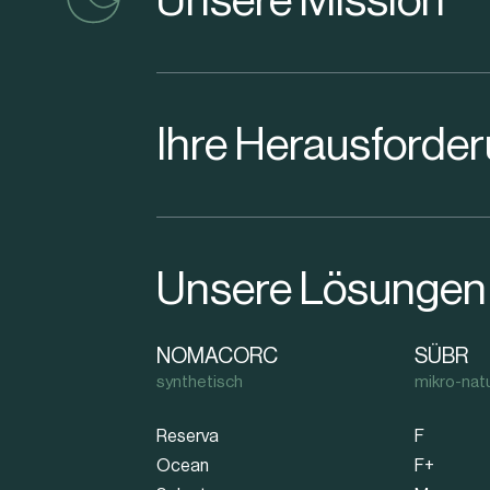
Unsere Mission
Ihre Herausforde
Unsere Lösungen
NOMACORC
SÜBR
synthetisch
mikro-natu
Reserva
F
Ocean
F+