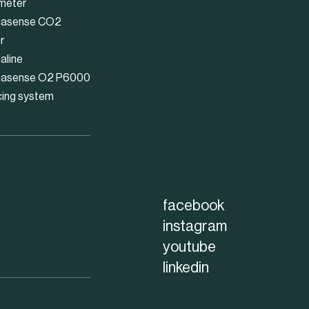
meter
asense CO2
r
aline
asense O2 P6000
cing system
facebook
instagram
youtube
linkedin