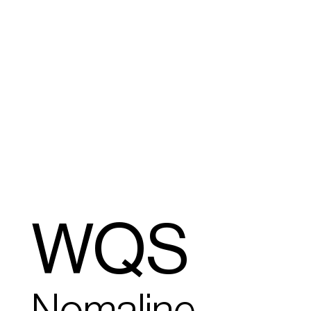
WQS
Nomaline