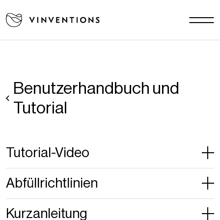
Unsere Lösungen
Ihre Herausforderungen
EU - DE
Unsere Mission
Kontakt
Benutzerhandbuch und
Tutorial
Karriere
Nachrichten
Tutorial-Video
Datenbank
FAQ
Abfüllrichtlinien
Kurzanleitung