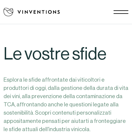
Le nostre soluzioni
Le vostre sfide
EU - IT
La nostra missione
Le vostre sfide
Contatti
Lavora con noi
Esplora le sfide affrontate dai viticoltori e
Download area
produttori di oggi, dalla gestione della durata di vita
Notizie
dei vini, alla prevenzione della contaminazione da
FAQ
TCA, affrontando anche le questioni legate alla
sostenibilità. Scopri contenuti personalizzati
appositamente pensati per aiutarti a fronteggiare
le sfide attuali dell'industria vinicola.