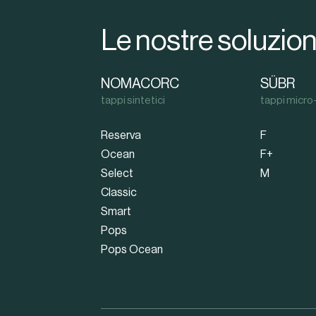
Le nostre soluzion
NOMACORC
SÜBR
tappi sintetici
tappi micro-
Reserva
F
Ocean
F+
Select
M
Classic
Smart
Pops
Pops Ocean