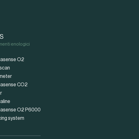
S
menti enologici
asense O2
scan
meter
asense CO2
r
aline
asense O2 P6000
cing system