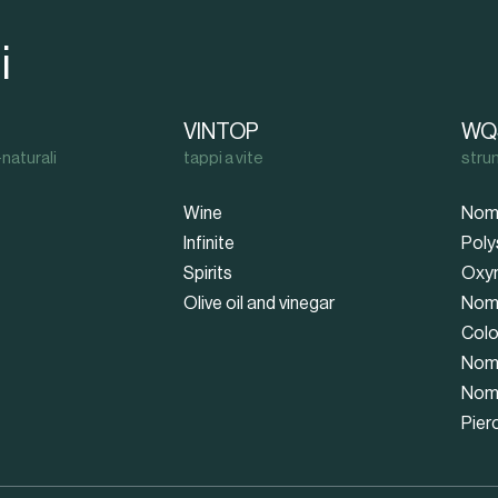
i
VINTOP
WQ
naturali
tappi a vite
stru
Wine
Nom
Infinite
Poly
Spirits
Oxy
Olive oil and vinegar
Nom
Colo
Nom
Nom
Pier