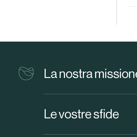
vinventions
La nostra mission
Le vostre sfide