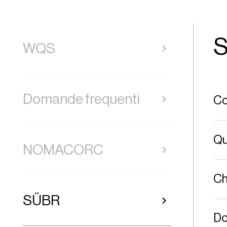
WQS
Domande frequenti
Co
Qu
NOMACORC
Ch
SÜBR
Do