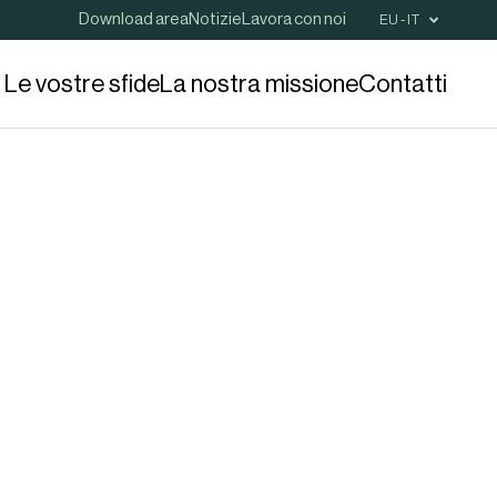
Download area
Notizie
Lavora con noi
EU - IT
Le vostre sfide
La nostra missione
Contatti