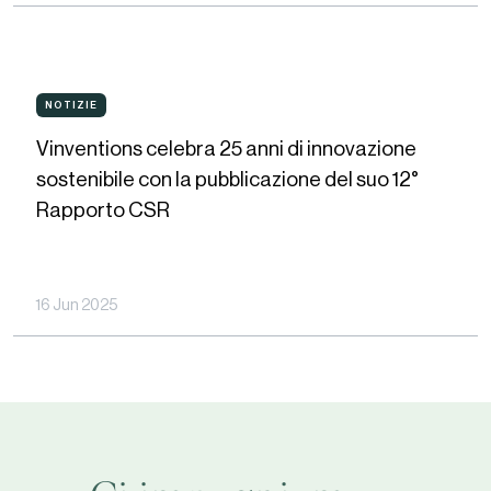
di
partnership
e
Vinventions
di
NOTIZIE
NOTIZIE
celebra
impatto
Vinventions celebra 25 anni di innovazione
25
positivo
sostenibile con la pubblicazione del suo 12°
anni
Rapporto CSR
di
innovazione
sostenibile
16 Jun 2025
con
la
pubblicazione
del
suo