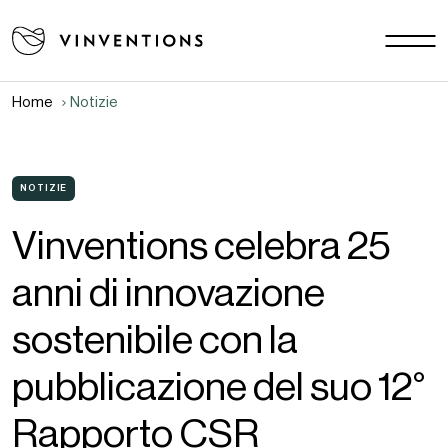
Le nostre soluzioni
Le vostre sfide
Home
Notizie
EU - IT
La nostra missione
Contatti
NOTIZIE
Vinventions celebra 25
Lavora con noi
anni di innovazione
Download area
Notizie
sostenibile con la
FAQ
pubblicazione del suo 12°
Rapporto CSR