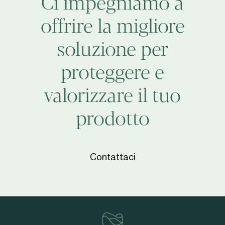
Ci impegniamo a
12°
offrire la migliore
Rapporto
CSR
soluzione per
proteggere e
valorizzare il tuo
prodotto
Contattaci
vinventions