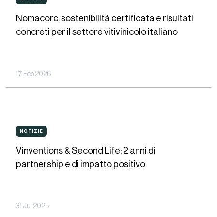
NOTIZIE
sostenibilità
Nomacorc: sostenibilità certificata e risultati
certificata
concreti per il settore vitivinicolo italiano
e
risultati
concreti
17 Feb 2026
per
il
settore
Vinventions
vitivinicolo
NOTIZIE
NOTIZIE
&amp;
italiano
Vinventions & Second Life: 2 anni di
Second
partnership e di impatto positivo
Life:
2
anni
31 Jul 2025